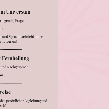
-----------------------
 dem Universum
dringende) Frage
00
oto und Sprachnachricht über
r Telegram)
-----------------------
Fernheilung
/
r- und Nachgespräch)
,00
-----------------------
lreise
sive perönlicher Begleitung und
sch)