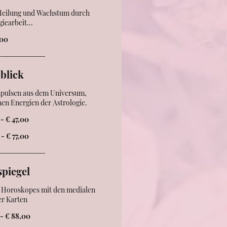
r Heilung und Wachstum durch
iearbeit...
,00
-----------------------
lblick
mpulsen aus dem Universum,
hen Energien der Astrologie.
- € 47,00
- € 77,00
-----------------------
spiegel
s Horoskopes mit den medialen
er Karten
- € 88,00