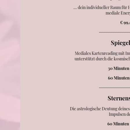
... dein individueller Raum fü
mediale Energ
€ 99
--------------------------
Spiege
Mediales Kartenreading mit I
unterstützt durch die kosmisc
30 Minuten 
60 Minuten 
--------------------------
Sternen
Die astrologische Deutung deine
Impulsen d
60 Minuten 