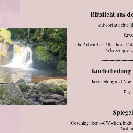
--------------------------
Blitzlicht aus
Antwort auf eine (
€27,
(die Antwort erhältst du als F
WhatsApp ode
--------------------------
Kinderheilung
(Fernheilung inkl. Vo
€ 77
--------------------------
Spiege
(Coaching über 4-6 Wochen, inklu
Austau